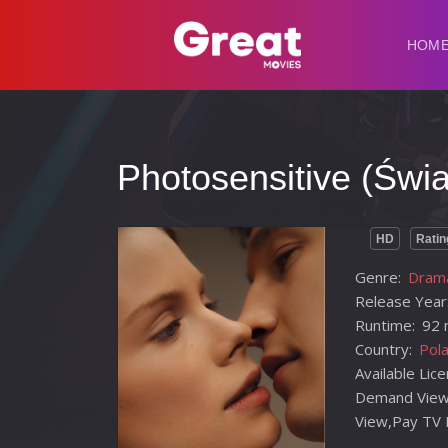
HOM
Photosensitive (Świa
HD
Ratin
Genre:
Dram
Release Year
Runtime:
92 
Country:
Pol
Available Lic
Demand View
View,Pay TV 