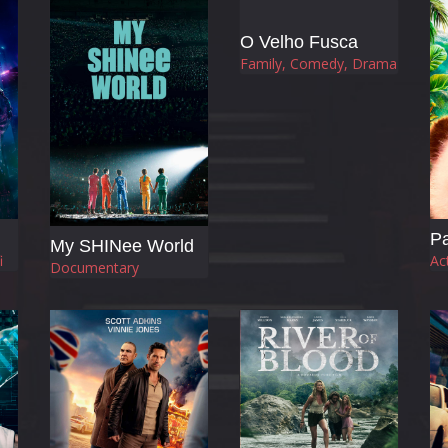
O Velho Fusca
Family, Comedy, Drama
Pa
My SHINee World
i
Ac
Documentary