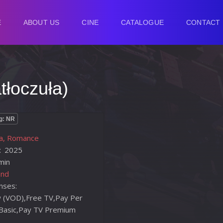
E
ABOUT US
CINE
CATALOGUE
CONTACT
tłoczuła)
g: NR
a, Romance
:
2025
min
and
enses:
 (VOD),Free TV,Pay Per
Basic,Pay TV Premium