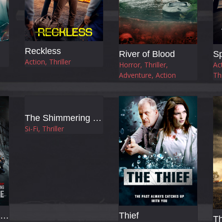
Reckless
River of Blood
Sp
Action, Thriller
Horror, Thriller,
Ac
Adventure, Action
Thr
The Shimmering (Flicker)
Si-Fi, Thriller
The Shadow's Edge
Thief
T