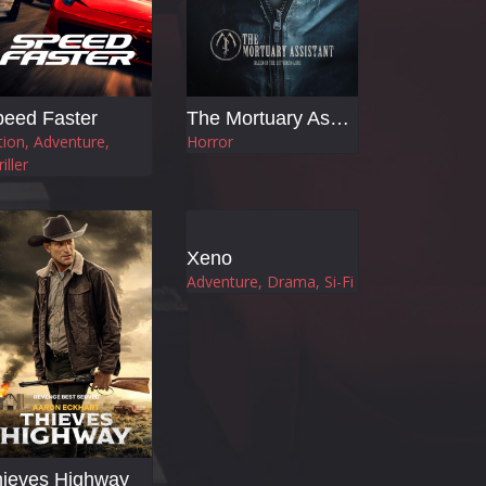
eed Faster
The Mortuary Assistant
tion, Adventure,
Horror
iller
Xeno
Adventure, Drama, Si-Fi
hieves Highway